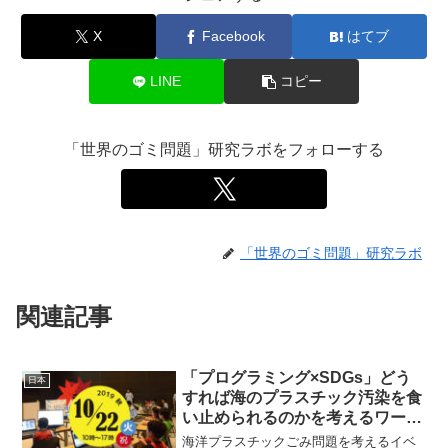
X
Facebook
はてブ
LINE
コピー
「世界のゴミ問題」研究ラボをフォローする
「世界のゴミ問題」研究ラボ
関連記事
「プログラミング×SDGs」どう
日本
すれば海のプラスチック汚染を食
い止められるのかを考えるワーク
ショップ
海洋プラスチックごみ問題を考えるイベ