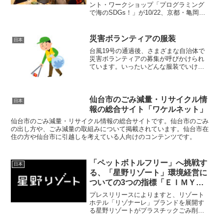
ント・ワークショップ「プログラミング
で海のSDGs！」が10/22、京都・亀岡市
役所市民ホールで開催されます。
災害ボランティアの服装
日本
台風19号の通過後、さまざまな自治体で
災害ボランティアの募集が呼びかけられ
ています。いったいどんな服装でいけば
いいのでしょうか。
仙台市のごみ減量・リサイクル情
日本
報の総合サイト「ワケルネット」
仙台市のごみ減量・リサイクル情報の総合サイトです。仙台市のごみ
の出し方や、ごみ減量の取組みについて掲載されています。仙台市在
住の方や仙台市に引越しを考えている人向けのコンテンツです。
「ペットボトルフリー」へ挑戦す
日本
る、「星野リゾート」環境経営に
ついての3つの指標「ＥＩＭＹ」
「ゼロエミッション」「エコツー
プレスリリースによりますと、リゾート
リズム」とは？
ホテル「リゾナーレ」ブランドを展開す
る星野リゾートがプラスチックごみ削減
に向けて「ペットボトルフリー」へ挑戦