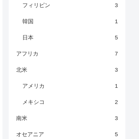
フィリピン
3
韓国
1
日本
5
アフリカ
7
北米
3
アメリカ
1
メキシコ
2
南米
3
オセアニア
5