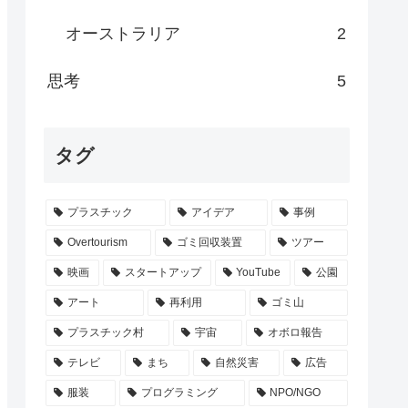
オーストラリア
2
思考
5
タグ
プラスチック
アイデア
事例
Overtourism
ゴミ回収装置
ツアー
映画
スタートアップ
YouTube
公園
アート
再利用
ゴミ山
プラスチック村
宇宙
オボロ報告
テレビ
まち
自然災害
広告
服装
プログラミング
NPO/NGO