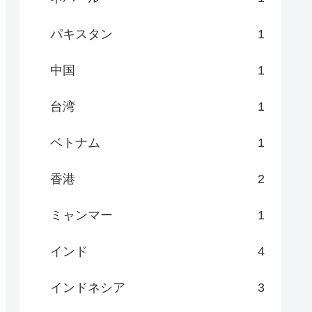
パキスタン
1
中国
1
台湾
1
ベトナム
1
香港
2
ミャンマー
1
インド
4
インドネシア
3