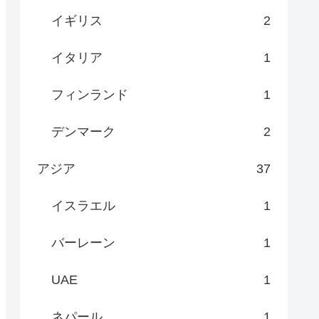
イギリス
2
イタリア
1
フィンランド
1
デンマーク
2
アジア
37
イスラエル
1
バーレーン
1
UAE
1
ネパール
1