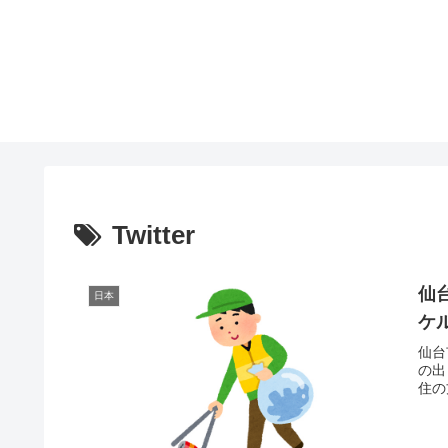
Twitter
仙
日本
ケ
仙台
の出
住の