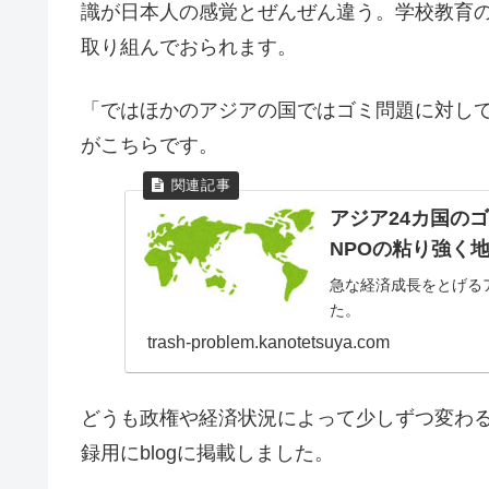
識が日本人の感覚とぜんぜん違う。学校教育
取り組んでおられます。
「ではほかのアジアの国ではゴミ問題に対し
がこちらです。
アジア24カ国の
NPOの粘り強く
急な経済成長をとげる
た。
trash-problem.kanotetsuya.com
どうも政権や経済状況によって少しずつ変わ
録用にblogに掲載しました。