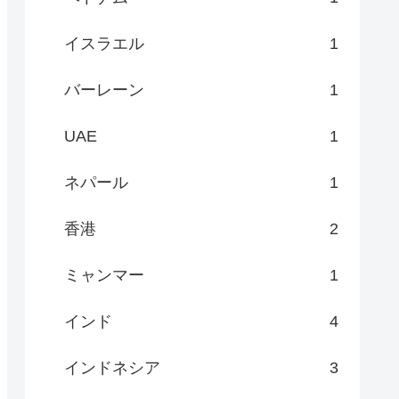
イスラエル
1
バーレーン
1
UAE
1
ネパール
1
香港
2
ミャンマー
1
インド
4
インドネシア
3