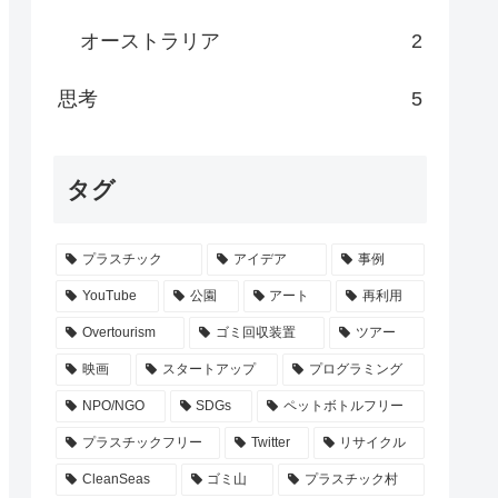
オーストラリア
2
思考
5
タグ
プラスチック
アイデア
事例
YouTube
公園
アート
再利用
Overtourism
ゴミ回収装置
ツアー
映画
スタートアップ
プログラミング
NPO/NGO
SDGs
ペットボトルフリー
プラスチックフリー
Twitter
リサイクル
CleanSeas
ゴミ山
プラスチック村