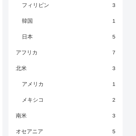
フィリピン
3
韓国
1
日本
5
アフリカ
7
北米
3
アメリカ
1
メキシコ
2
南米
3
オセアニア
5