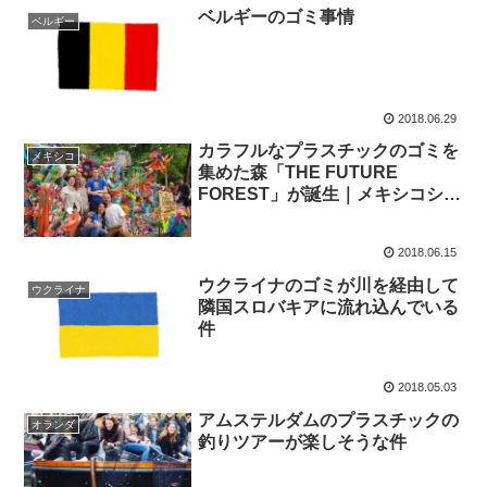
ベルギーのゴミ事情
ベルギー
2018.06.29
カラフルなプラスチックのゴミを
メキシコ
集めた森「THE FUTURE
FOREST」が誕生｜メキシコシテ
ィ・チャプルテペク公園
2018.06.15
ウクライナのゴミが川を経由して
ウクライナ
隣国スロバキアに流れ込んでいる
件
2018.05.03
アムステルダムのプラスチックの
オランダ
釣りツアーが楽しそうな件