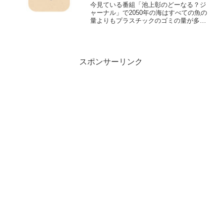
ちができる2つのこと
今見ている番組「池上彰のどーなる？ジ
ャーナル」で2050年の海はすべての魚の
量よりもプラスチックのゴミの量が多く
なることを知りました。
スポンサーリンク