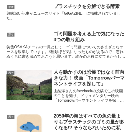
プラスチックを分解できる酵素
思考
興味深い記事がニュースサイト「GIGAZINE」に掲載されていまし
た。
ゴミ問題を考える上で気になった
思考
3つの取り組み
笑働OSAKAチームの一員として、ゴミ問題についてのさまざまなケ
ースを収集しています。3種類ほど気になったものがあるので、忘れ
ぬうちに書き留めておこうと思います。誰かのお役に立てるかもしれ
ません。
人を動かすのは恐怖ではなく前向
思考
きな力！ 映画「Tomorrowパーマ
ネントライフを探して」
山納洋さんのfacebookの投稿でこの映画
のことを知り、ドキュメンタリー映画
「Tomorrowパーマネントライフを探し
て」のレイトショーを見てきました。映
画の中でパーマカルチャーやインクレデ
ィブル・エディブル、グリーンエネルギ
2050年の海はすべての魚の量よ
思考
ー、トランジ...
りもプラスチックのゴミの量が多
くなる!? そうならないために私た